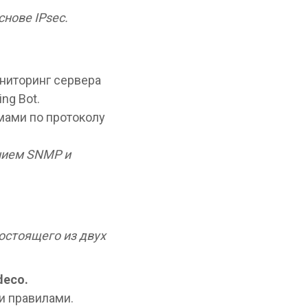
снове IPsec.
ниторинг сервера
ng Bot.
емами по протоколу
нием SNMP и
остоящего из двух
deco.
и правилами.