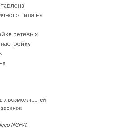
ставлена
чного типа на
ойке сетевых
 настройку
ы
ях.
вых возможностей
езервное
deco NGFW.