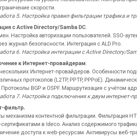
граничение скорости.
абота 5. Настройка правил фильтрации трафика и тр
ция с Active
Directory/Samba
DC
.
мен. Настройка авторизации пользователей. SSO-аут
ез журнал безопасности. Интеграция с ALD Pro.
бота 6. Настройка интеграции с Active Directory/Sa
ючение к Интернет-провайдерам
.
нескольких Интернет-провайдеров. Особенности по
зличных протоколов (L2TP, PPTP, PPPoE). Динамичес
 Протоколы BGP и OSPF. Маршрутизация с учётом адр
абота 7. Настройка подключения к двум интернет-п
т-фильтр.
ы механизма контентной фильтрации. Фильтрация HT
сертификатами в Ideco. Анализ содержимого трафика
ничение доступа к web-ресурсам. Антивирусы веб-тр