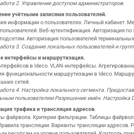
абота 2. Управление доступом администраторов.
ение учётными записями пользователей.
ия информации о пользователях. Личный кабинет. М
ользователей. Веб-аутентификация. Авторизация по 
 подсетям. Авторизация пользователей терминальных
абота 3. Создание локальных пользователей и групп
е интерфейсы и маршрутизация.
нтерфейсов в Ideco. VLAN-интерфейсы. Агрегирован
ия функциональности маршрутизации в Ideco. Маршр
ешних сетей.
абота 4. Настройка локального сегмента. Предостав
ьным пользователям Разрешение имён. Настройка D
ация трафика и трансляция адресов
.
ы файрвола. Критерии фильтрации. Таблицы файрвол
Правила трансляции. Варианты трансляции адресов. 
вым ресурсам на уровне пользователей. Контроль при