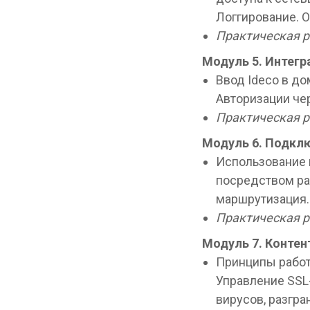
Логгирование. О
Практическая р
Модуль 5.
Интегра
Ввод Ideco в до
Авторизации чер
Практическая ра
Модуль 6. Подкл
Использование 
посредством ра
маршрутизация.
Практическая р
Модуль 7.
Контен
Принципы работ
Управление SSL-
вирусов, разгра