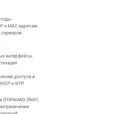
етоды
IP и МАС адресам.
 серверов.
.
ные интерфейсы.
утизация
ление доступа в
HCP и NTP.
а (FORWARD, DNAT,
Разграничение
ложений.