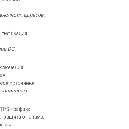
ансляции адресов.
ентификация.
mba DC.
дключения
кая
еса источника.
ровайдерам.
TPS-трафика.
: защита от спама,
афика.