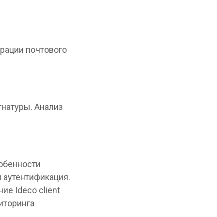
рации почтового
натуры. Анализ
собенности
я аутентификация.
е Ideco client
иторинга