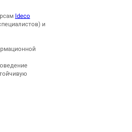
урсам
Ideco
специалистов) и
ормационной
поведение
стойчивую