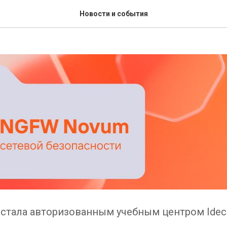
 по продуктам Ideco в Н
Новости и события
стала авторизованным учебным центром Idec